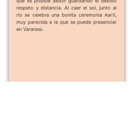
que es posible asistir guardando el debido
respeto y distancia. Al caer el sol, junto al
río se celebra una bonita ceremonia Aarti,
muy parecida a la que se puede presenciar
en Varanasi.
Tras un día intenso de visitas, nada mejor
que darse un homenaje gastronómico en
uno de los numerosos restaurantes del
popular y concurrido barrio de Thamel. ¡Hay
para todos los gustos!