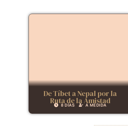
De Tíbet a Nepal por la
Ruta de la Amistad
8 DÍAS
A MEDIDA