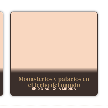
Monasterios y palacios en
el techo del mundo
9 DÍAS
A MEDIDA