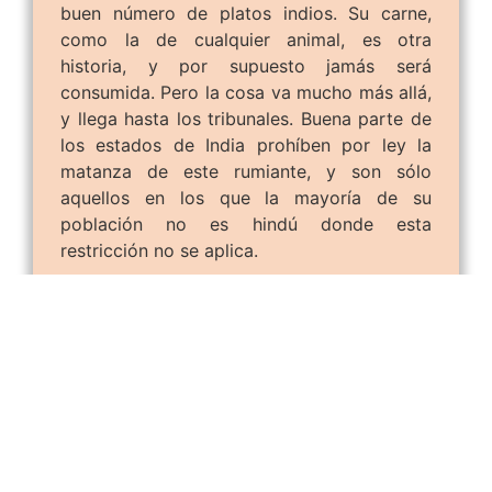
buen número de platos indios. Su carne,
como la de cualquier animal, es otra
historia, y por supuesto jamás será
consumida. Pero la cosa va mucho más allá,
y llega hasta los tribunales. Buena parte de
los estados de India prohíben por ley la
matanza de este rumiante, y son sólo
aquellos en los que la mayoría de su
población no es hindú donde esta
restricción no se aplica.
La libertad con la que las vacas campan por
India les hace a veces entrar en tiendas,
comerse la comida de los puestecillos o
armar divertidos caos circulatorios. No se
considera una falta de respeto ahuyentarlas,
dándoles bien con la palma de la mano o
bien con una vara, un golpe en el hocico. Y
en la aparente incongruencia de ejercer