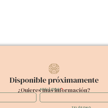
Disponible próximamente
¿Quieres más información?
APELLIDOS
TELÉFONO